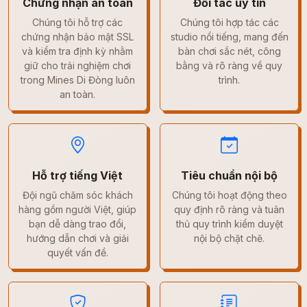
Chứng nhận an toàn
Đối tác uy tín
Chúng tôi hỗ trợ các
Chúng tôi hợp tác các
chứng nhận bảo mật SSL
studio nổi tiếng, mang đến
và kiểm tra định kỳ nhằm
bàn chơi sắc nét, công
giữ cho trải nghiệm chơi
bằng và rõ ràng về quy
trong Mines Di Đòng luôn
trình.
an toàn.
Hỗ trợ tiếng Việt
Tiêu chuẩn nội bộ
Đội ngũ chăm sóc khách
Chúng tôi hoạt động theo
hàng gồm người Việt, giúp
quy định rõ ràng và tuân
bạn dễ dàng trao đổi,
thủ quy trình kiểm duyệt
hướng dẫn chơi và giải
nội bộ chặt chẽ.
quyết vấn đề.