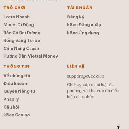
TRÒ CHƠI
TÀI KHOẢN
Lotto Nhanh
Đăng ký
Mines Di Động
k8cc Đăng nhập
Bắn Cá Đại Dương
k8cc Ứng dụng
Rồng Vàng Turbo
Cẩm Nang Crash
Hướng Dẫn Viettel Money
THÔNG TIN
LIÊN HỆ
Về chúng tôi
support@k8cc.club
Điều khoản
Chỉ truy cập ở nơi luật địa
phương và khu vực đủ điều
Quyền riêng tư
kiện cho phép.
Pháp lý
Câu hỏi
k8cc Casino