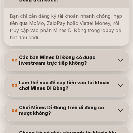
Bạn chỉ cần đăng ký tài khoản nhanh chóng, nạp
tiền qua MoMo, ZaloPay hoặc Viettel Money, rồi
truy cập vào phần Mines Di Đòng trong lobby để
bắt đầu chơi.
Các bàn Mines Di Đòng có được
02
livestream trực tiếp không?
Làm thế nào để nạp tiền vào tài khoản
03
chơi Mines Di Đòng?
Chơi Mines Di Đòng trên di động có
04
mượt không?
Chúng tôi có phải xác minh tài khoản khi