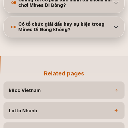
05
chơi Mines Di Đòng?
Có tổ chức giải đấu hay sự kiện trong
06
Mines Di Đòng không?
Related pages
k8cc Vietnam
Lotto Nhanh