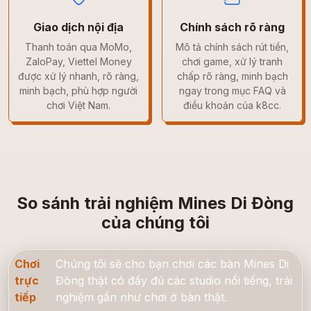
Giao dịch nội địa
Chính sách rõ ràng
Thanh toán qua MoMo,
Mô tả chính sách rút tiền,
ZaloPay, Viettel Money
chơi game, xử lý tranh
được xử lý nhanh, rõ ràng,
chấp rõ ràng, minh bạch
minh bạch, phù hợp người
ngay trong mục FAQ và
chơi Việt Nam.
điều khoản của k8cc.
So sánh trải nghiệm Mines Di Đòng
của chúng tôi
Chơi
Chúng tôi sẽ cho bạn chơi các bàn Mines Di
trực
Đòng thật có đầy đủ các studio nổi tiếng, trải
tiếp
nghiệm gần như chơi ở bàn thật.