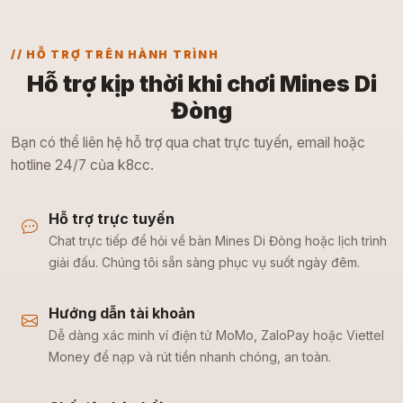
HỖ TRỢ TRÊN HÀNH TRÌNH
Hỗ trợ kịp thời khi chơi Mines Di
Đòng
Bạn có thể liên hệ hỗ trợ qua chat trực tuyến, email hoặc
hotline 24/7 của k8cc.
Hỗ trợ trực tuyến
Chat trực tiếp để hỏi về bàn Mines Di Đòng hoặc lịch trình
giải đấu. Chúng tôi sẵn sàng phục vụ suốt ngày đêm.
Hướng dẫn tài khoản
Dễ dàng xác minh ví điện tử MoMo, ZaloPay hoặc Viettel
Money để nạp và rút tiền nhanh chóng, an toàn.