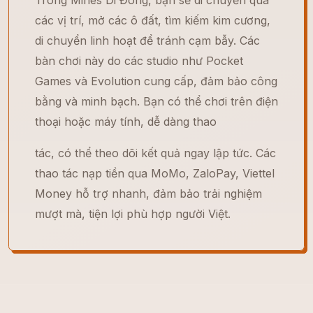
các vị trí, mở các ô đất, tìm kiếm kim cương,
di chuyển linh hoạt để tránh cạm bẫy. Các
bàn chơi này do các studio như Pocket
Games và Evolution cung cấp, đảm bảo công
bằng và minh bạch. Bạn có thể chơi trên điện
thoại hoặc máy tính, dễ dàng thao
tác, có thể theo dõi kết quả ngay lập tức. Các
thao tác nạp tiền qua MoMo, ZaloPay, Viettel
Money hỗ trợ nhanh, đảm bảo trải nghiệm
mượt mà, tiện lợi phù hợp người Việt.